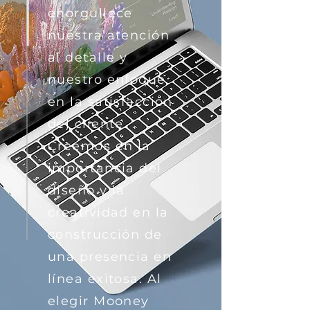
enorgullece
nuestra atención
al detalle y
nuestro enfoque
en la satisfacción
del cliente.
Creemos en la
importancia del
diseño y la
creatividad en la
construcción de
una presencia en
línea exitosa. Al
elegir Mooney