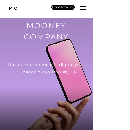
Contáctanos
MC
MOONEY
COMPANY
Una nueva experiencia digital para
tu negocio con Mooney Co