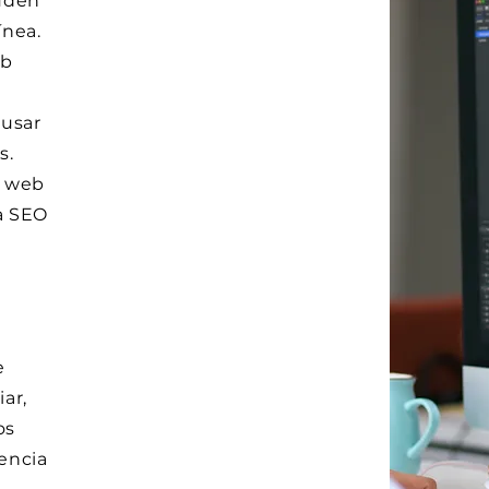
yuden
ínea.
eb
 usar
s.
o web
a SEO
e
ar,
os
sencia