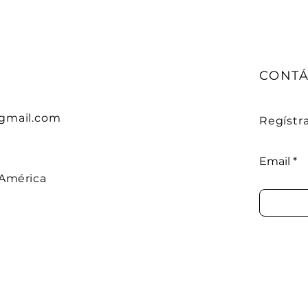
CONT
gmail.com
Regístr
Email
 América