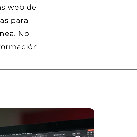
as web de
vas para
ínea. No
formación