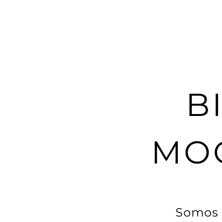
MC
B
MO
Somos 