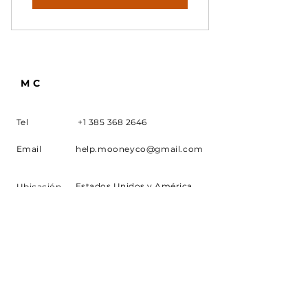
MC
Tel
+1 385 368 2646
Email
help.mooneyco@gmail.com
Estados Unidos y América
Ubicación
CONTÁCTANOS
Regístrate y recibe noticias de
MOONEY CO.
Email