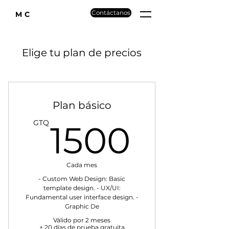
Contáctanos
MC
Elige tu plan de precios
Plan básico
1500
GTQ
1500
Cada mes
- Custom Web Design: Basic
template design. - UX/UI:
Fundamental user interface design. -
Graphic De
Válido por 2 meses
+ 20 días de prueba gratuita