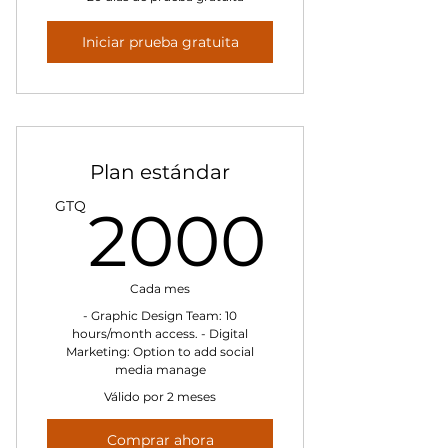
Iniciar prueba gratuita
Plan estándar
200
GTQ
2000
Cada mes
- Graphic Design Team: 10
hours/month access. - Digital
Marketing: Option to add social
media manage
Válido por 2 meses
Comprar ahora